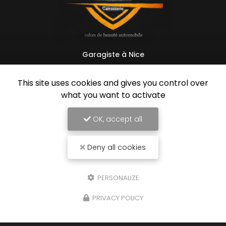
Garagiste à Nice
54 rue de Grenoble
06670 Colomars
This site uses cookies and gives you control over
what you want to activate
07 60 79 69 00
Lundi au vendredi :
OK, accept all
8h30 - 13h / 14h - 18h
Deny all cookies
Suivez-nous sur les réseaux sociaux
PERSONALIZE
PRIVACY POLICY