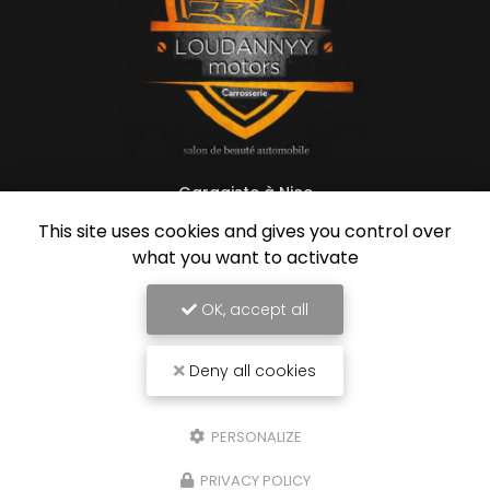
Garagiste à Nice
54 rue de Grenoble
This site uses cookies and gives you control over
06670 Colomars
what you want to activate
07 60 79 69 00
OK, accept all
Lundi au vendredi :
8h30 - 13h / 14h - 18h
Deny all cookies
Suivez-nous sur les réseaux sociaux
PERSONALIZE
PRIVACY POLICY