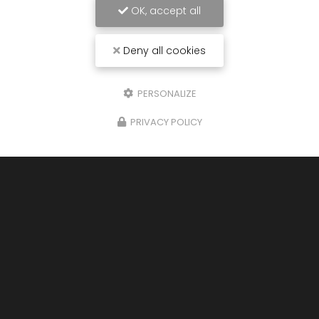
OK, accept all
Deny all cookies
PERSONALIZE
Envoyez un message
PRIVACY POLICY
Nom Prénom
Société
Email
Téléphone
Message