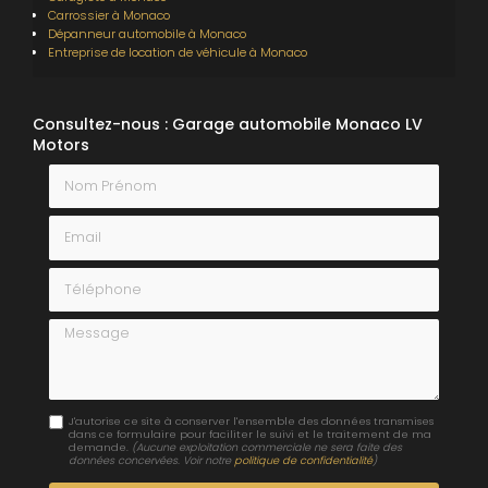
Carrossier
à Monaco
Dépanneur automobile
à Monaco
Entreprise de location de véhicule
à Monaco
Consultez-nous : Garage automobile Monaco LV
Motors
Nom Prénom
Email
Téléphone
Message
J'autorise ce site à conserver l'ensemble des données transmises
dans ce formulaire pour faciliter le suivi et le traitement de ma
demande.
(Aucune exploitation commerciale ne sera faite des
données concervées. Voir notre
politique de confidentialité
)