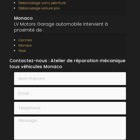
Debosselage sans peinture
Débosselage voiture prix
Monaco
LV Motors Garage automobile intervient à
proximité de :
Cannes
Monaco
Nice
Contactez-nous : Atelier de réparation mécanique
tous véhicules Monaco
Nom Prénom
Email
Téléphone
Message