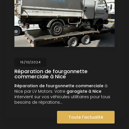
024
29/07/
ion de fourgonnette
Réparat
iale à Nice
de spor
on de fourgonnette commerciale
à
LV MOTORS
LV Motors. Votre
garagiste à Nice
la carros
 sur vos véhicules utilitaires pour tous
Monaco.
e réprations…
réparation
Toute l'actualité