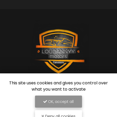
This site uses cookies and gives you control over
Garagiste à Nice
what you want to activate
54 rue de Grenoble
06670 Colomars
OK, accept all
07 60 79 69 00
Deny all cookies
Lundi au vendredi :