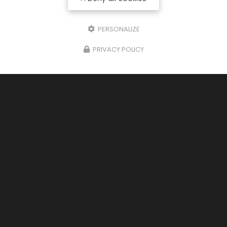
8h30 - 13h / 14h - 18h
PERSONALIZE
Suivez-nous sur les réseaux sociaux
PRIVACY POLICY
Envoyez un message
Nom Prénom
Société
Email
Téléphone