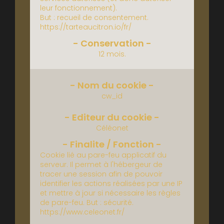
leur fonctionnement).
But : recueil de consentement.
https://tarteaucitron.io/fr/
12 mois.
cw_id
Céléonet
Cookie lié au pare-feu applicatif du
serveur.
Il permet à l'hébergeur de
tracer une session afin de pouvoir
identifier les actions réalisées par une IP
et mettre à jour si nécessaire les règles
de pare-feu.
But : sécurité.
https://www.celeonet.fr/