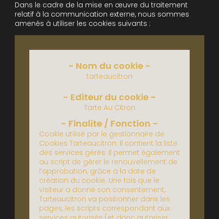
Dans le cadre de la mise en œuvre du traitement
relatif à la communication externe, nous sommes
amenés à utiliser les cookies suivants :
tarteaucitron
Tarte Au Citron
Cookie utilisé par le gestionnaire de
Cookies Tarteaucitron. Il contient la liste
des services gérés. Il permet également
au script de gérer le renouvellement de
l’approbation, grâce à la date de
création du cookie.
Une fois que le
visiteur a donné son consentement,
Tarteaucitron va positionner dans les
pages, les scripts correspondant aux
services autorisés (et donc autoriser