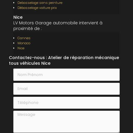
Debosselage sans peinture
Débosselage voiture prix
Nice
LV Motors Garage automobile intervient à
proximité de :
Cannes
Monaco
Nice
Contactez-nous : Atelier de réparation mécanique
tous véhicules Nice
Nom Prénom
Email
Téléphone
Message