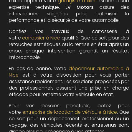
faites appel à votre
garagiste à Nice
. Grâce à son
expertise technique,
LV Motors
assure des
interventions soignées pour optimiser la
performance et la sécurité de votre automobile.
Confiez vos travaux de carrosserie à
votre
carrossier à Nice
qualifié. Que ce soit pour des
retouches esthétiques ou la remise en état après un
choc, chaque intervention garantit un résultat
irréprochable.
En cas de panne, votre
dépanneur automobile à
Nice
est à votre disposition pour vous porter
assistance rapidement. Les solutions proposées par
des professionnels assurent une prise en charge
efficace pour remettre votre véhicule en état.
Pour vos besoins ponctuels, optez pour
votre
entreprise de location de véhicule à Nice
. Que
ce soit pour un déplacement professionnel ou un
voyage, des véhicules récents et entretenus sont
disponibles pour répondre à vos attentes.