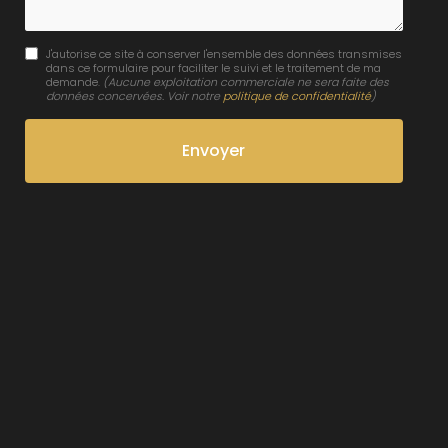
J'autorise ce site à conserver l'ensemble des données transmises
dans ce formulaire pour faciliter le suivi et le traitement de ma
demande.
(Aucune exploitation commerciale ne sera faite des
données concervées. Voir notre
politique de confidentialité
)