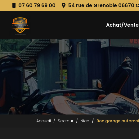
Aller
07 60 79 69 00
54 rue de Grenoble 06670 
au
Navigation principale
contenu
principal
Achat/Vente
Accueil
Secteur
Nice
Bon garage automobil