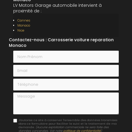
LV Motors Garage automobile intervient à
proximité de :
Cannes
Monaco
Nice
Contactez-nous : Carrosserie voiture reparation
Monaco
Nom Prénom
Email
Téléphone
Message
J'autorise ce site à conserver l'ensemble des données transmises
dans ce formulaire pour faciliter le suivi et le traitement de ma
demande.
(Aucune exploitation commerciale ne sera faite des
données concervées. Voir notre
politique de confidentialité
)