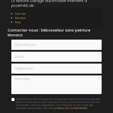
LV Motors Garage automobile intervient à
proximité de :
Cannes
Monaco
Nice
Contactez-nous : Débosseleur sans peinture
Monaco
Nom Prénom
Email
Téléphone
Message
J'autorise ce site à conserver l'ensemble des données transmises
dans ce formulaire pour faciliter le suivi et le traitement de ma
demande.
(Aucune exploitation commerciale ne sera faite des
données concervées. Voir notre
politique de confidentialité
)