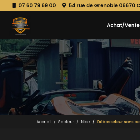
Aller
07 60 79 69 00
54 rue de Grenoble 06670 
au
Navigation principale
contenu
principal
Achat/Vente
Accueil
Secteur
Nice
Débosseleur sans pe