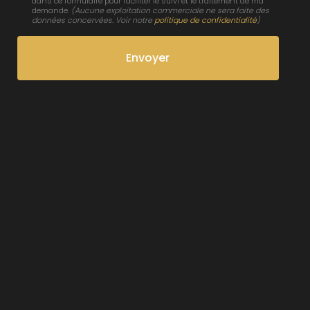
dans ce formulaire pour faciliter le suivi et le traitement de ma
demande.
(Aucune exploitation commerciale ne sera faite des
données concervées. Voir notre
politique de confidentialité
)