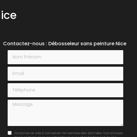
ice
Contactez-nous : Débosseleur sans peinture Nice
Nom Prénom
Email
Téléphone
Message
J'autorise ce site à conserver l'ensemble des données transmises