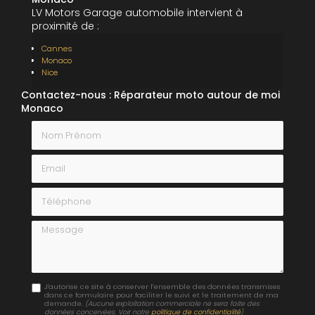
LV Motors Garage automobile intervient à
proximité de :
Cannes
Monaco
Nice
Contactez-nous : Réparateur moto autour de moi
Monaco
Nom Prénom
Email
Téléphone
Message
J'autorise ce site à conserver l'ensemble des données transmises
dans ce formulaire pour faciliter le suivi et le traitement de ma
demande.
(Aucune exploitation commerciale ne sera faite des
données concervées. Voir notre
politique de confidentialité
)