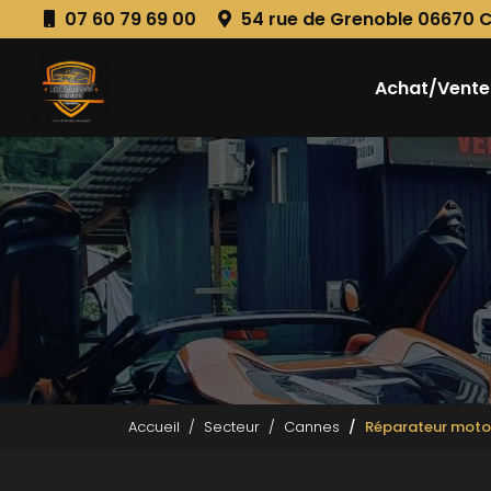
Aller
07 60 79 69 00
54 rue de Grenoble 06670 
au
Navigation principale
contenu
principal
Achat/Vente
Accueil
Secteur
Cannes
Réparateur moto