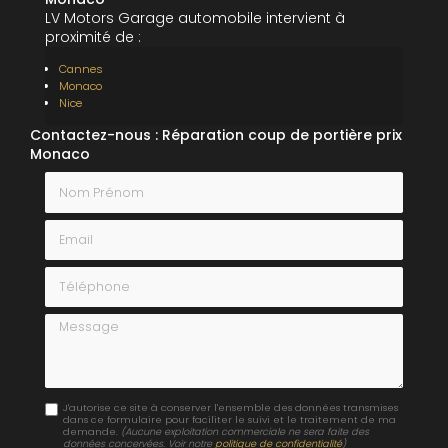
LV Motors Garage automobile intervient à
proximité de :
Cannes
Monaco
Nice
Contactez-nous : Réparation coup de portière prix
Monaco
Nom Prénom
Email
Téléphone
Message
J'autorise ce site à conserver l'ensemble des données transmises
dans ce formulaire pour faciliter le suivi et le traitement de ma
demande.
(Aucune exploitation commerciale ne sera faite des
données concervées. Voir notre
politique de confidentialité
)