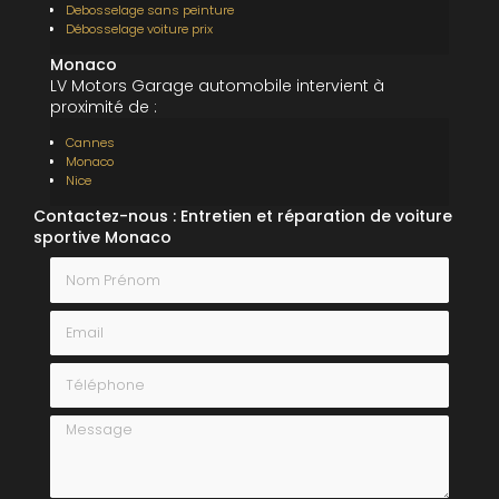
Debosselage sans peinture
Débosselage voiture prix
Monaco
LV Motors Garage automobile intervient à
proximité de :
Cannes
Monaco
Nice
Contactez-nous : Entretien et réparation de voiture
sportive Monaco
Nom Prénom
Email
Téléphone
Message