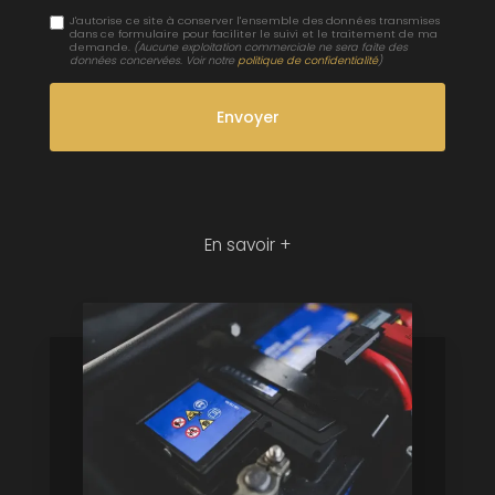
J'autorise ce site à conserver l'ensemble des données transmises
dans ce formulaire pour faciliter le suivi et le traitement de ma
demande.
(Aucune exploitation commerciale ne sera faite des
données concervées. Voir notre
politique de confidentialité
)
En savoir +