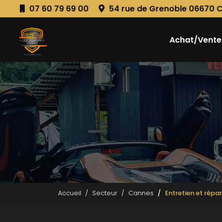
Aller
07 60 79 69 00
54 rue de Grenoble 06670 
au
Navigation principale
contenu
principal
Achat/Vente
Accueil
Secteur
Cannes
Entretien et répa