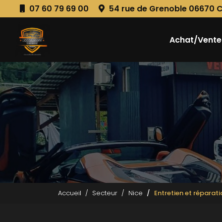
Aller
07 60 79 69 00
54 rue de Grenoble 06670 
au
Navigation principale
contenu
principal
Achat/Vente
Accueil
Secteur
Nice
Entretien et réparati