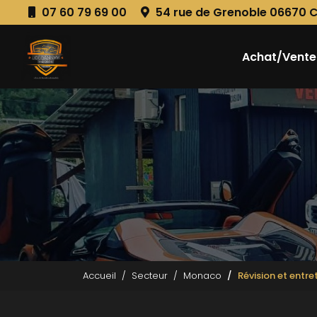
Aller
07 60 79 69 00
54 rue de Grenoble 06670 
au
Navigation principale
contenu
principal
Achat/Vente
Accueil
Secteur
Monaco
Révision et entr