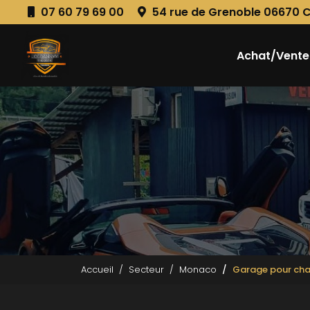
Aller
07 60 79 69 00
54 rue de Grenoble 06670 
au
Navigation principale
contenu
principal
Achat/Vente
Accueil
Secteur
Monaco
Garage pour cha