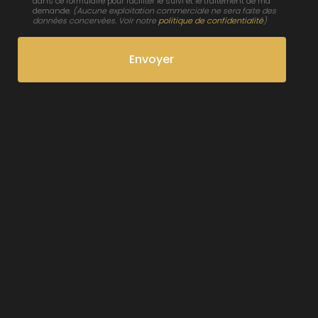
dans ce formulaire pour faciliter le suivi et le traitement de ma
demande.
(Aucune exploitation commerciale ne sera faite des
données concervées. Voir notre
politique de confidentialité
)