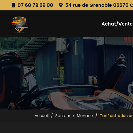
Aller
07 60 79 69 00
54 rue de Grenoble 06670 
au
Navigation principale
contenu
principal
Achat/Vente
Accueil
Secteur
Monaco
Tarif entretien