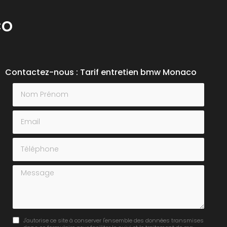
co
Contactez-nous : Tarif entretien bmw Monaco
Nom Prénom
Email
Téléphone
Message
J'autorise ce site à conserver l'ensemble des données transmises