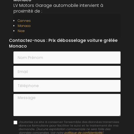
LV Motors Garage automobile intervient à
proximité de :
Cannes
Monaco
Nice
Contactez-nous : Prix débosselage voiture grêlée
Monaco
Nom Prénom
Email
Téléphone
Message
J'autorise ce site à conserver l'ensemble des données transmises
dans ce formulaire pour faciliter le suivi et le traitement de ma
demande.
(Aucune exploitation commerciale ne sera faite des
données concervées. Voir notre
politique de confidentialité
)