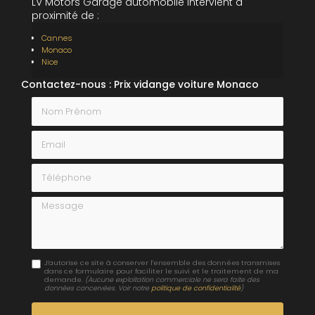
LV Motors Garage automobile intervient à
proximité de :
Cannes
Monaco
Nice
Contactez-nous : Prix vidange voiture Monaco
Nom Prénom
Email
Téléphone
Message
J'autorise ce site à conserver l'ensemble des données transmises
dans ce formulaire pour faciliter le suivi et le traitement de ma
demande.
(Aucune exploitation commerciale ne sera faite des
données concervées. Voir notre
politique de confidentialité
)