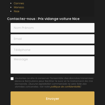
Cannes
Monaco
Nice
Contactez-nous : Prix vidange voiture Nice
Nom Prénom
Email
Téléphone
Message
J'autorise ce site à conserver l'ensemble des données transmises
dans ce formulaire pour faciliter le suivi et le traitement de ma
demande.
(Aucune exploitation commerciale ne sera faite des
données concervées. Voir notre
politique de confidentialité
)