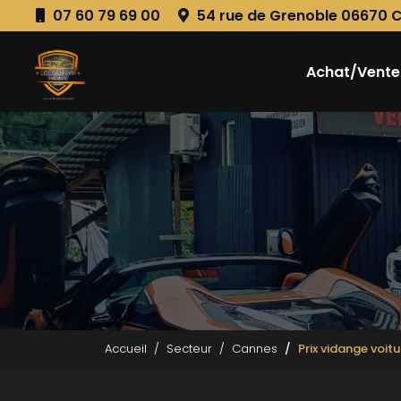
Aller
07 60 79 69 00
54 rue de Grenoble 06670 
au
Navigation principale
contenu
principal
Achat/Vente
Accueil
Secteur
Cannes
Prix vidange voit