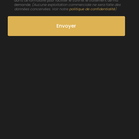
dans ce formulaire pour faciliter le suivi et le traitement de ma
demande.
(Aucune exploitation commerciale ne sera faite des
données concervées. Voir notre
politique de confidentialité
)