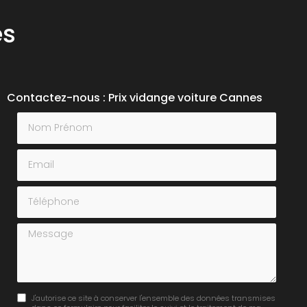
es
Contactez-nous : Prix vidange voiture Cannes
Nom Prénom
Email
Téléphone
Message
J'autorise ce site à conserver l'ensemble des données transmises