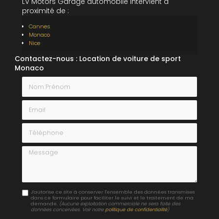
LV Motors Garage automobile intervient à
proximité de :
Cannes
Monaco
Nice
Contactez-nous : Location de voiture de sport
Monaco
Nom Prénom
Email
Téléphone
Message
J'autorise ce site à conserver l'ensemble des données transmises
dans ce formulaire pour faciliter le suivi et le traitement de ma
demande.
(Aucune exploitation commerciale ne sera faite des
données concervées. Voir notre
politique de confidentialité
)