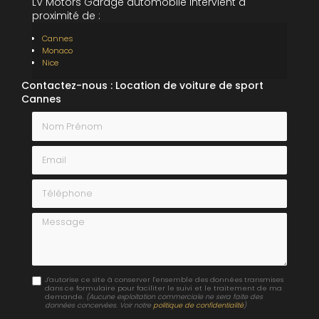
LV Motors Garage automobile intervient à
proximité de :
Cannes
Monaco
Nice
Contactez-nous : Location de voiture de sport
Cannes
Nom Prénom
Email
Téléphone
Message
J'autorise ce site à conserver l'ensemble des données transmises
dans ce formulaire pour faciliter le suivi et le traitement de ma
demande.
(Aucune exploitation commerciale ne sera faite des
données concervées. Voir notre
politique de confidentialité
)