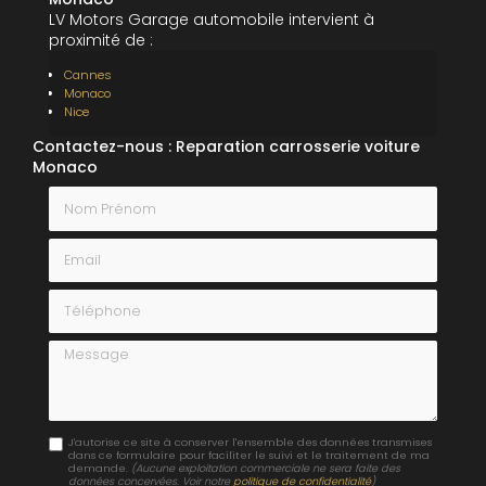
LV Motors Garage automobile intervient à
proximité de :
Cannes
Monaco
Nice
Contactez-nous : Reparation carrosserie voiture
Monaco
Nom Prénom
Email
Téléphone
Message
J'autorise ce site à conserver l'ensemble des données transmises
dans ce formulaire pour faciliter le suivi et le traitement de ma
demande.
(Aucune exploitation commerciale ne sera faite des
données concervées. Voir notre
politique de confidentialité
)