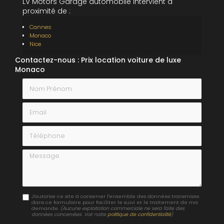
LV Motors Garage automobile intervient à
proximité de :
Cannes
Monaco
Nice
Contactez-nous : Prix location voiture de luxe
Monaco
Nom Prénom
Email
Téléphone
Message
J'autorise ce site à conserver l'ensemble des données transmises
dans ce formulaire pour faciliter le suivi et le traitement de ma
demande.
(Aucune exploitation commerciale ne sera faite des
données concervées. Voir notre
politique de confidentialité
)