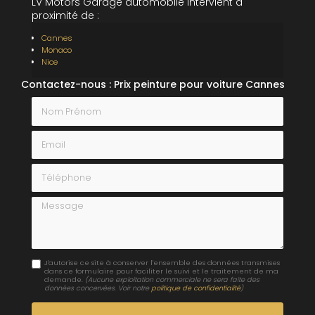
LV Motors Garage automobile intervient à
proximité de :
Cannes
Monaco
Nice
Contactez-nous : Prix peinture pour voiture Cannes
Nom Prénom
Email
Téléphone
Message
J'autorise ce site à conserver l'ensemble des données transmises
dans ce formulaire pour faciliter le suivi et le traitement de ma
demande.
(Aucune exploitation commerciale ne sera faite des
données concervées. Voir notre
politique de confidentialité
)