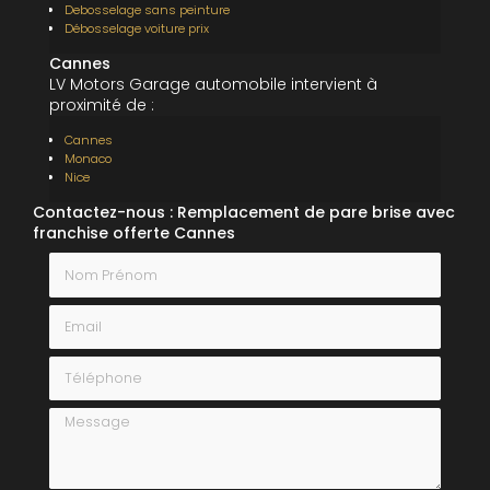
Debosselage sans peinture
Débosselage voiture prix
Cannes
LV Motors Garage automobile intervient à
proximité de :
Cannes
Monaco
Nice
Contactez-nous : Remplacement de pare brise avec
franchise offerte Cannes
Nom Prénom
Email
Téléphone
Message