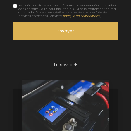
J'autorise ce site à conserver l'ensemble des données transmises
dans ce formulaire pour faciliter le suivi et le traitement de ma
demande.
(Aucune exploitation commerciale ne sera faite des
données concervées. Voir notre
politique de confidentialité
)
En savoir +