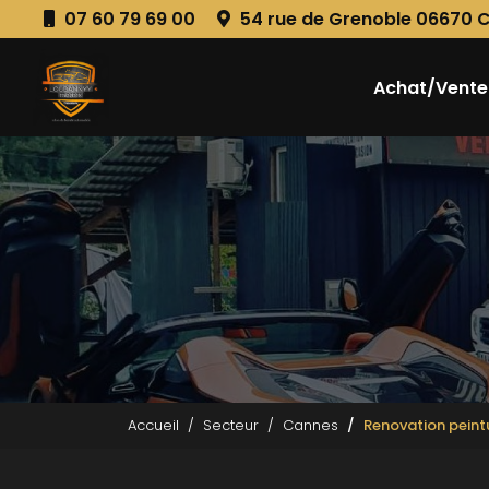
Aller
07 60 79 69 00
54 rue de Grenoble 06670 
au
Navigation principale
contenu
principal
Achat/Vente
Accueil
Secteur
Cannes
Renovation peint