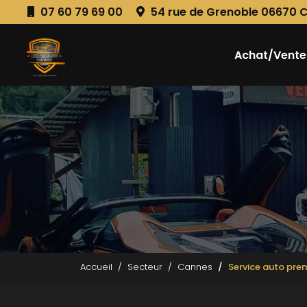
Aller
07 60 79 69 00
54 rue de Grenoble 06670 
au
Navigation principale
contenu
principal
Achat/Vente
Accueil
Secteur
Cannes
Service auto pr