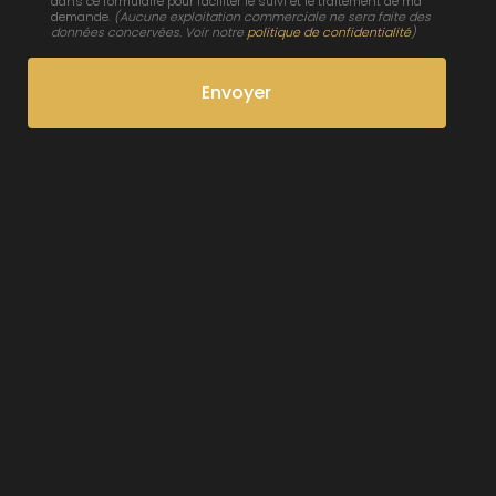
dans ce formulaire pour faciliter le suivi et le traitement de ma
demande.
(Aucune exploitation commerciale ne sera faite des
données concervées. Voir notre
politique de confidentialité
)