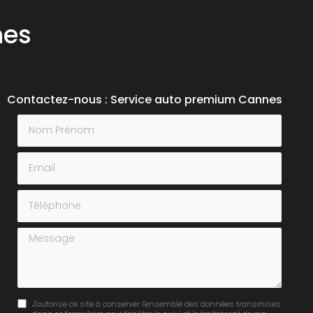
nes
Contactez-nous : Service auto premium Cannes
Nom Prénom
Email
Téléphone
Message
J'autorise ce site à conserver l'ensemble des données transmises