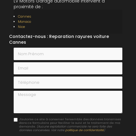
LV Motors Garage automobile intervient à
proximité de :
Cannes
Monaco
Nice
Contactez-nous : Reparation rayures voiture
Cannes
Nom Prénom
Email
Téléphone
Message
J'autorise ce site à conserver l'ensemble des données transmises
dans ce formulaire pour faciliter le suivi et le traitement de ma
demande.
(Aucune exploitation commerciale ne sera faite des
données concervées. Voir notre
politique de confidentialité
)