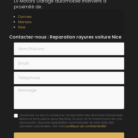
LV Motors Garage automobile intervient à
proximité de :
Cannes
Monaco
Nice
Contactez-nous : Reparation rayures voiture Nice
Nom Prénom
Email
Téléphone
Message
J'autorise ce site à conserver l'ensemble des données transmises
dans ce formulaire pour faciliter le suivi et le traitement de ma
demande.
(Aucune exploitation commerciale ne sera faite des
données concervées. Voir notre
politique de confidentialité
)