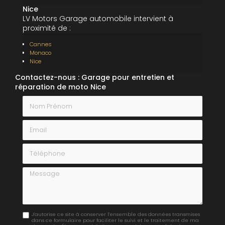
Nice
LV Motors Garage automobile intervient à
proximité de :
Cannes
Monaco
Nice
Contactez-nous : Garage pour entretien et
réparation de moto Nice
Nom Prénom
Email
Téléphone
Message
J'autorise ce site à conserver l'ensemble des données transmises
dans ce formulaire pour faciliter le suivi et le traitement de ma