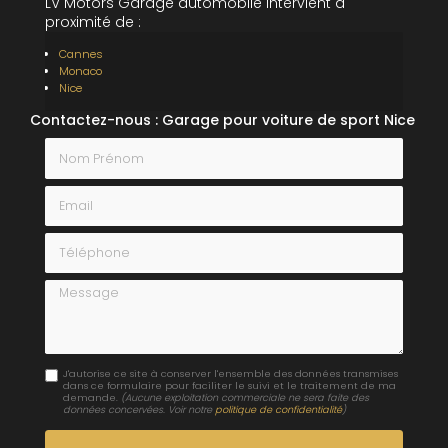
LV Motors Garage automobile intervient à
proximité de :
Cannes
Monaco
Nice
Contactez-nous : Garage pour voiture de sport Nice
Nom Prénom
Email
Téléphone
Message
J'autorise ce site à conserver l'ensemble des données transmises
dans ce formulaire pour faciliter le suivi et le traitement de ma
demande.
(Aucune exploitation commerciale ne sera faite des
données concervées. Voir notre
politique de confidentialité
)