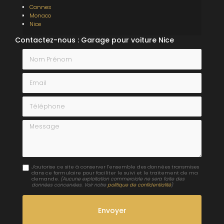
Cannes
Monaco
Nice
Contactez-nous : Garage pour voiture Nice
Nom Prénom
Email
Téléphone
Message
J'autorise ce site à conserver l'ensemble des données transmises
dans ce formulaire pour faciliter le suivi et le traitement de ma
demande.
(Aucune exploitation commerciale ne sera faite des
données concervées. Voir notre
politique de confidentialité
)