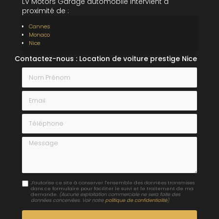
LV Motors Garage automobile intervient à
proximité de :
Cannes
Monaco
Nice
Contactez-nous : Location de voiture prestige Nice
Nom Prénom
Email
Téléphone
Message
J'autorise ce site à conserver l'ensemble des données transmises
dans ce formulaire pour faciliter le suivi et le traitement de ma
demande.
(Aucune exploitation commerciale ne sera faite des
données concervées. Voir notre
politique de confidentialité
)